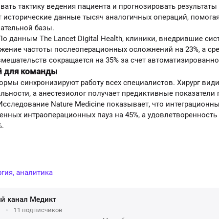
ать тактику ведения пациента и прогнозировать результаты
 исторические данные тысяч аналогичных операций, помога
ательной базы.
о данным The Lancet Digital Health, клиники, внедрившие с
ижение частоты послеоперационных осложнений на 23%, а ср
мешательств сокращается на 35% за счет автоматизированно
й для команды
рмы синхронизируют работу всех специалистов. Хирург види
льности, а анестезиолог получает предиктивные показатели
сследование Nature Medicine показывает, что интеграцион
енных интраоперационных пауз на 45%, а удовлетворенность
%.
гия, аналитика
й канал Медикт
11 подписчиков