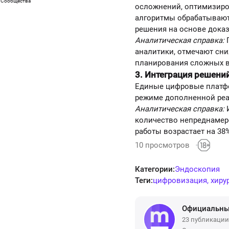
Сообщества
осложнений, оптимизиров
алгоритмы обрабатывают
решения на основе доказ
Аналитическая справка:
П
аналитики, отмечают сн
планирования сложных в
3. Интеграция решени
Единые цифровые платфо
режиме дополненной реа
Аналитическая справка:
И
количество непреднамер
работы возрастает на 38
10 просмотров
Категории
Эндоскопия
Теги
цифровизация, хирур
Официальны
23 публикации