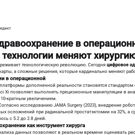
едикт
дравоохранение в операционн
и технологии меняют хирурги
ереживает технологическую революцию. Сегодня
цифровое зд
арты, а сложные решения, которые кардинально меняют рабо
ии в операционной
 платформы дополненной реальности становятся стандартом
nci Xi позволяет выполнять прецизионные манипуляции в ан
 10-кратным увеличением.
огласно исследованию JAMA Surgery (2023), внедрение робо
ых осложнений при радикальной простатэктомии на 32%, а с
сь с 5.2 до 2.8 дней.
оохранении как инструмент хирурга
ализа данных позволяют в реальном времени оценивать ри