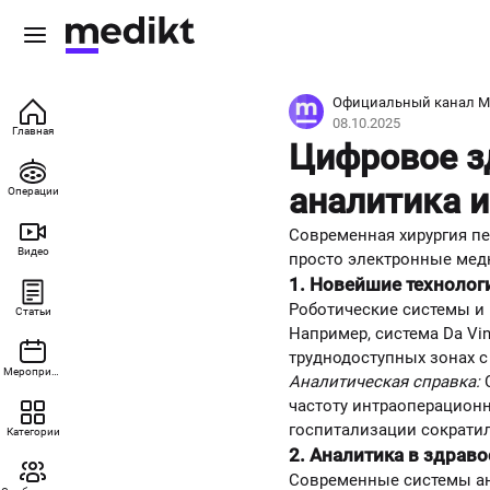
Официальный канал М
08.10.2025
Главная
Цифровое з
аналитика 
Операции
Современная хирургия п
Видео
просто электронные медк
1. Новейшие технолог
Роботические системы и
Статьи
Например, система Da Vi
труднодоступных зонах с
Мероприятия
Аналитическая справка:
С
частоту интраоперационн
госпитализации сократило
Категории
2. Аналитика в здрав
Современные системы ан