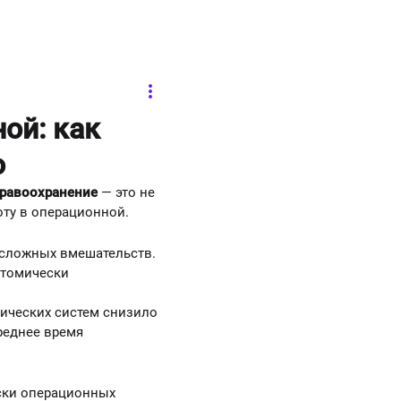
ой: как
ю
равоохранение
— это не
ту в операционной.
 сложных вмешательств.
атомически
тических систем снизило
реднее время
ски операционных