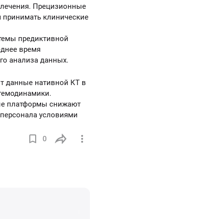
 лечения. Прецизионные
я принимать клинические
истемы предиктивной
еднее время
го анализа данных.
т данные нативной КТ в
 гемодинамики.
ные платформы снижают
 персонала условиями
0