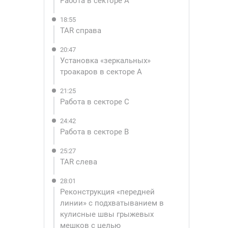
Работа в секторе А
18:55
TAR справа
20:47
Установка «зеркальных» 
троакаров в секторе А
21:25
Работа в секторе С
24:42
Работа в секторе В
25:27
TAR слева
28:01
Реконструкция «передней 
линии» с подхватыванием в 
кулисные швы грыжевых 
мешков с целью 