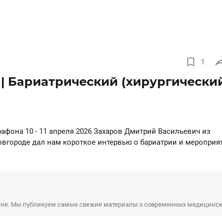
1
 | Бариатрический (хирургически
фона 10 - 11 апреля 2026 Захаров Дмитрий Васильевич из 
городе дал нам короткое интервью о бариатрии и мероприят
я?

льно полезный контент в сегодняшнем информационном шуме?
виваться направление бариатрии?
