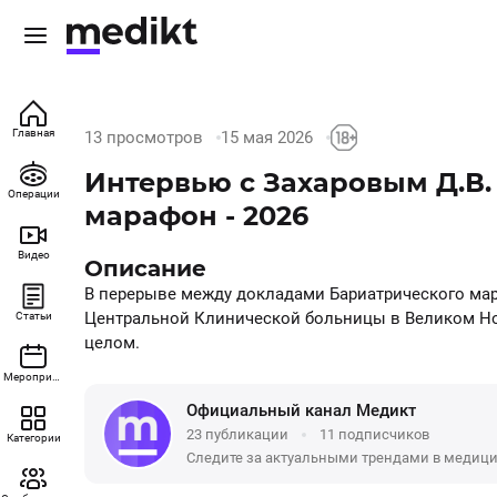
Главная
13 просмотров
15 мая 2026
Интервью с Захаровым Д.В.
Операции
марафон - 2026
Видео
Описание
В перерыве между докладами Бариатрического мара
Центральной Клинической больницы в Великом Нов
Статьи
целом.

Мероприятия
Что обсуждали:

Официальный канал Медикт
- Как прошло мероприятие и какие были впечатлени
23 публикации
11 подписчиков
- Как молодым специалистам находить действите
Категории
- Как изменилась хирургия и как дальше будет раз