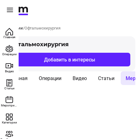
Категории
Офтальмохирургия
Главная
Офтальмохирургия
Операции
Добавить в интересы
Видео
Главная
Операции
Видео
Статьи
Меро
Статьи
Мероприятия
Категории