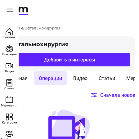
Категории
Офтальмохирургия
Главная
Офтальмохирургия
Операции
Добавить в интересы
Видео
Главная
Операции
Видео
Статьи
Меро
Статьи
Сначала новое
Мероприятия
Категории